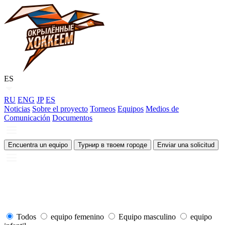
ES
RU
ENG
JP
ES
Noticias
Sobre el proyecto
Torneos
Equipos
Medios de
Comunicación
Documentos
Encuentra un equipo
Турнир в твоем городе
Enviar una solicitud
Todos
equipo femenino
Equipo masculino
equipo