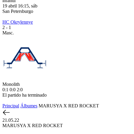
infantil
19 abril 16:15, sáb
1
San Petersburgo
S
HC Okrylennye
H
2
- 1
2
Masc.
M
Monolith
М
0:1
0:0
2:0
1
El partido ha terminado
E
Principal
Álbumes
MARUSYA X RED ROCKET
21.05.22
MARUSYA X RED ROCKET