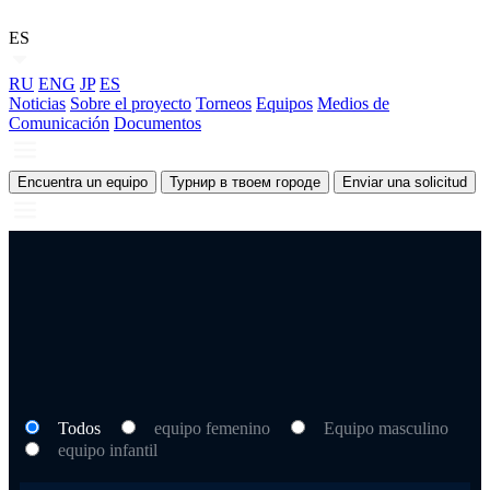
ES
RU
ENG
JP
ES
Noticias
Sobre el proyecto
Torneos
Equipos
Medios de
Comunicación
Documentos
Encuentra un equipo
Турнир в твоем городе
Enviar una solicitud
Todos
equipo femenino
Equipo masculino
equipo infantil