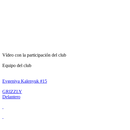
NOTICIAS DEL CL
OKRYLENNYE Hockey
12 abril 2024 12:05
GRIZZLY X ERMAK | EL TERCER
Vídeo con la participación del club
TORNEO
Equipo del club
1:44:24
9
Evgeniya Kalenyuk #15
GRIZZLY
Delantero