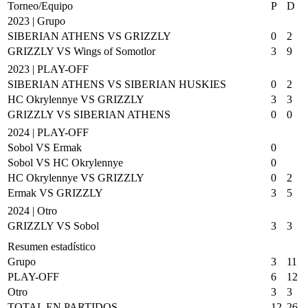
Torneo/Equipo
P
D
2023 | Grupo
SIBERIAN ATHENS VS GRIZZLY
0
2
GRIZZLY VS Wings of Somotlor
3
9
2023 | PLAY-OFF
SIBERIAN ATHENS VS SIBERIAN HUSKIES
0
2
HC Okrylennye VS GRIZZLY
3
3
GRIZZLY VS SIBERIAN ATHENS
0
0
2024 | PLAY-OFF
Sobol VS Ermak
0
Sobol VS HC Okrylennye
0
HC Okrylennye VS GRIZZLY
0
2
Ermak VS GRIZZLY
3
5
2024 | Otro
GRIZZLY VS Sobol
3
3
Resumen estadístico
Grupo
3
11
PLAY-OFF
6
12
Otro
3
3
TOTAL EN PARTIDOS
12
26