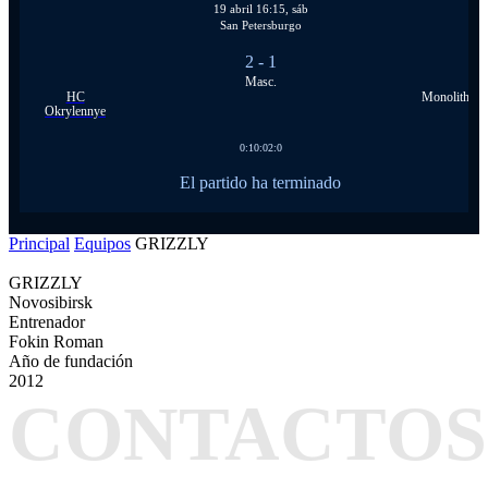
19 abril 16:15, sáb
San Petersburgo
2
- 1
Masc.
HC
Monolith
Okrylennye
0:1
0:0
2:0
El partido ha terminado
Principal
Equipos
GRIZZLY
GRIZZLY
Novosibirsk
Entrenador
Fokin Roman
Año de fundación
2012
CONTACTOS