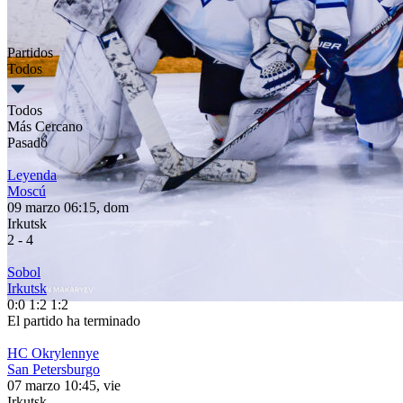
Partidos
Todos
Todos
Más Cercano
Pasado
Leyenda
Moscú
09 marzo 06:15, dom
Irkutsk
2
-
4
Sobol
Irkutsk
0:0
1:2
1:2
El partido ha terminado
HC Okrylennye
San Petersburgo
07 marzo 10:45, vie
Irkutsk