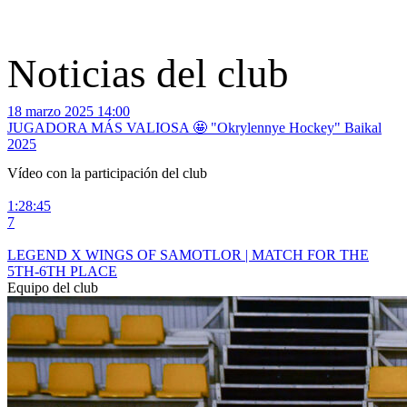
Noticias del club
18 marzo 2025 14:00
2
JUGADORA MÁS VALIOSA 🤩 "Okrylennye Hockey" Baikal
2025
Vídeo con la participación del club
1:28:45
1
7
4
LEGEND X WINGS OF SAMOTLOR | MATCH FOR THE
5TH-6TH PLACE
Equipo del club