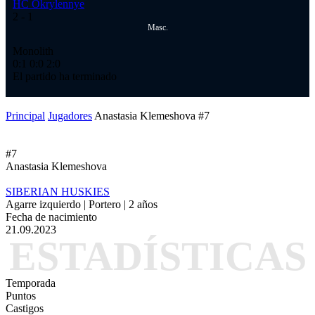
HC Okrylennye
HC
2
- 1
2
-
Masc.
Monolith
Ме
0:1
0:0
2:0
1:
El partido ha terminado
El
Principal
Jugadores
Anastasia Klemeshova #7
#7
Anastasia Klemeshova
SIBERIAN HUSKIES
Agarre izquierdo | Portero | 2 años
Fecha de nacimiento
21.09.2023
ESTADÍSTICAS
Temporada
Puntos
Castigos