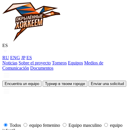
ES
RU
ENG
JP
ES
Noticias
Sobre el proyecto
Torneos
Equipos
Medios de
Comunicación
Documentos
Encuentra un equipo
Турнир в твоем городе
Enviar una solicitud
Todos
equipo femenino
Equipo masculino
equipo