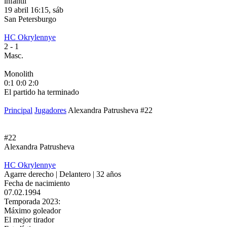
infantil
19 abril 16:15, sáb
1
San Petersburgo
S
HC Okrylennye
H
2
- 1
2
Masc.
M
Monolith
М
0:1
0:0
2:0
1
El partido ha terminado
E
Principal
Jugadores
Alexandra Patrusheva #22
#22
Alexandra Patrusheva
HC Okrylennye
Agarre derecho | Delantero | 32 años
Fecha de nacimiento
07.02.1994
Temporada 2023:
Máximo goleador
El mejor tirador