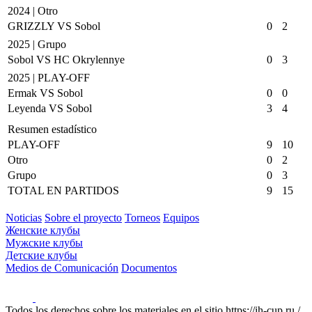
2024 | Otro
GRIZZLY VS Sobol
0
2
2025 | Grupo
Sobol VS HC Okrylennye
0
3
2025 | PLAY-OFF
Ermak VS Sobol
0
0
Leyenda VS Sobol
3
4
Resumen estadístico
PLAY-OFF
9
10
Otro
0
2
Grupo
0
3
TOTAL EN PARTIDOS
9
15
Noticias
Sobre el proyecto
Torneos
Equipos
Женские клубы
Мужские клубы
Детские клубы
Medios de Comunicación
Documentos
Todos los derechos sobre los materiales en el sitio https://ih-cup.ru /,