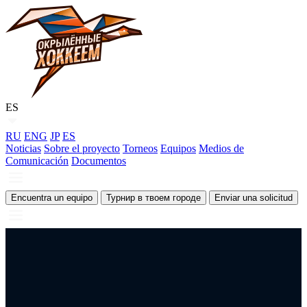
ES
RU
ENG
JP
ES
Noticias
Sobre el proyecto
Torneos
Equipos
Medios de
Comunicación
Documentos
Encuentra un equipo
Турнир в твоем городе
Enviar una solicitud