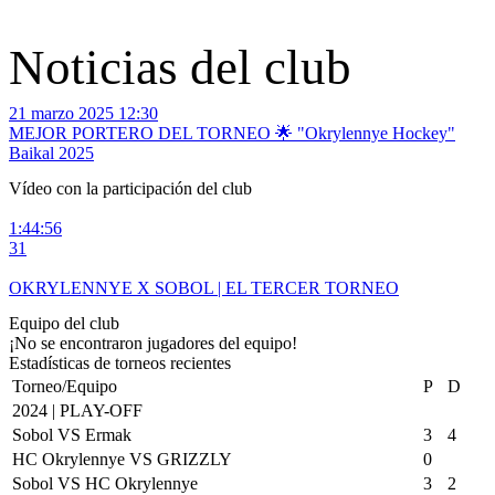
Noticias del club
21 marzo 2025 12:30
1
MEJOR PORTERO DEL TORNEO 🌟 "Okrylennye Hockey"
Baikal 2025
Vídeo con la participación del club
1:44:56
1
31
5
OKRYLENNYE X SOBOL | EL TERCER TORNEO
Equipo del club
¡No se encontraron jugadores del equipo!
Estadísticas de torneos recientes
Torneo/Equipo
P
D
2024 | PLAY-OFF
Sobol VS Ermak
3
4
HC Okrylennye VS GRIZZLY
0
Sobol VS HC Okrylennye
3
2