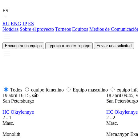
ES
RU
ENG
JP
ES
Noticias
Sobre el proyecto
Torneos
Equipos
Medios de Comunicació
Encuentra un equipo
Турнир в твоем городе
Enviar una solicitud
Todos
equipo femenino
Equipo masculino
equipo infa
19 abril 16:15, sáb
18 abril 09:45, v
San Petersburgo
San Petersburgo
HC Okrylennye
HC Okrylennye
2
- 1
2
- 2
Masc.
Masc.
Monolith
Металлург Ека