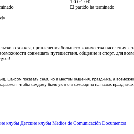
1:0
0:1
0:0
rminado
El partido ha terminado
М»
ьского хоккея, привлечения большего количества населения к з
возможности совмещать путешествия, общение и спорт, для воз
духа!
нд, шансом показать себя, но и местом общения, праздника, а возможн
тараемся, чтобы каждому было уютно и комфортно на наших праздниках 
ие клубы
Детские клубы
Medios de Comunicación
Documentos