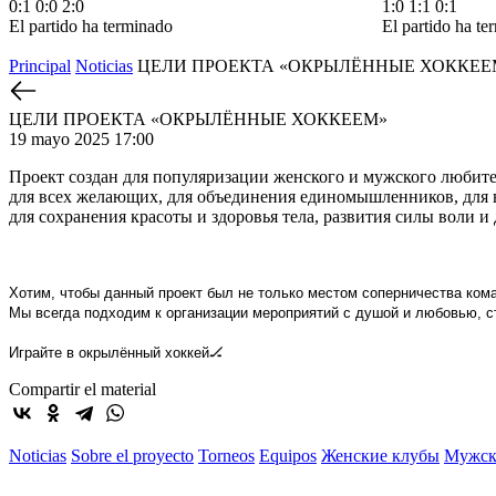
0:1
0:0
2:0
1:0
1:1
0:1
El partido ha terminado
El partido ha te
Principal
Noticias
ЦЕЛИ ПРОЕКТА «ОКРЫЛЁННЫЕ ХОККЕЕ
ЦЕЛИ ПРОЕКТА «ОКРЫЛЁННЫЕ ХОККЕЕМ»
19 mayo 2025 17:00
Проект создан для популяризации женского и мужского любител
для всех желающих, для объединения единомышленников, для 
для сохранения красоты и здоровья тела, развития силы воли и 
Хотим, чтобы данный проект был не только местом соперничества кома
Мы всегда подходим к организации мероприятий с душой и любовью, с
Играйте в окрылённый хоккей🏒
Compartir el material
Noticias
Sobre el proyecto
Torneos
Equipos
Женские клубы
Мужск