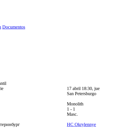
n
Documentos
ntil
ie
17 abril 18:30, jue
San Petersburgo
Monolith
1
- 1
Masc.
теринбург
HC Okrylennye