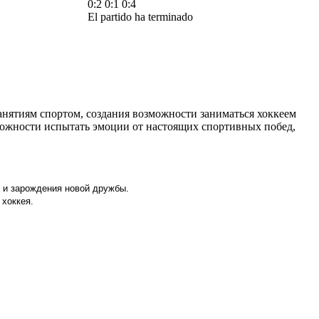
0:2
0:1
0:4
El partido ha terminado
анятиям спортом, создания возможности заниматься хоккеем
можности испытать эмоции от настоящих спортивных побед,
о и зарождения новой дружбы.
хоккея.