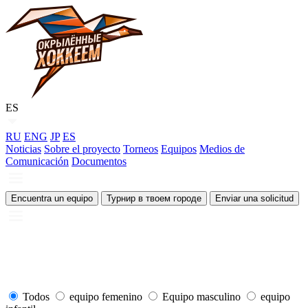
ES
RU
ENG
JP
ES
Noticias
Sobre el proyecto
Torneos
Equipos
Medios de
Comunicación
Documentos
Encuentra un equipo
Турнир в твоем городе
Enviar una solicitud
Todos
equipo femenino
Equipo masculino
equipo