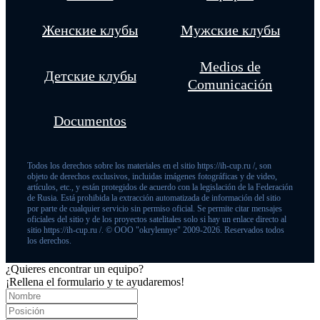
Женские клубы
Мужские клубы
Medios de
Детские клубы
Comunicación
Documentos
Todos los derechos sobre los materiales en el sitio https://ih-cup.ru /, son
objeto de derechos exclusivos, incluidas imágenes fotográficas y de video,
artículos, etc., y están protegidos de acuerdo con la legislación de la Federación
de Rusia. Está prohibida la extracción automatizada de información del sitio
por parte de cualquier servicio sin permiso oficial. Se permite citar mensajes
oficiales del sitio y de los proyectos satelitales solo si hay un enlace directo al
sitio https://ih-cup.ru /. © OOO "okrylennye" 2009-2026. Reservados todos
los derechos.
¿Quieres encontrar un equipo?
¡Rellena el formulario y te ayudaremos!