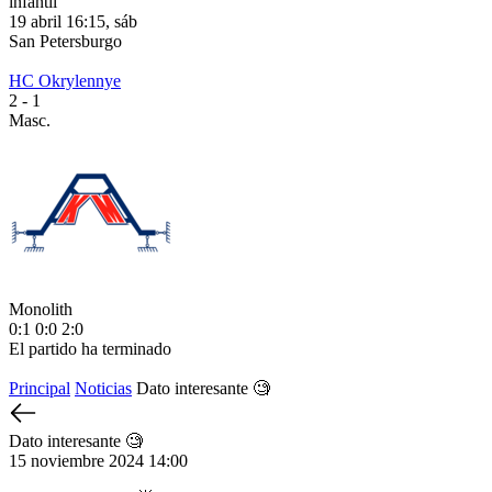
infantil
19 abril 16:15, sáb
1
San Petersburgo
S
HC Okrylennye
H
2
- 1
2
Masc.
M
Monolith
М
0:1
0:0
2:0
1
El partido ha terminado
E
Principal
Noticias
Dato interesante 🧐
Dato interesante 🧐
15 noviembre 2024 14:00