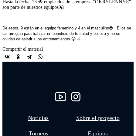
Hasta la fecha, 13 🌟 empleados de la empresa "OKRYLENNYE"
son parte de nuestros equipos🤗
De estos, 9 están en el equipo femenino y 4 en el masculino😎 . Ellos se
las arreglan para trabajar en beneficio de tu salud y belleza y no se
olvidan de asistir a los entrenamientos 🤩 🏒.
Compartir el material
Noticias
Sobre el proyecto
Torneos
Equipos