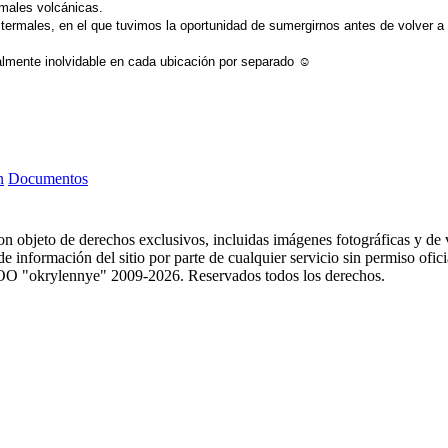
rmales volcánicas.
ermales, en el que tuvimos la oportunidad de sumergirnos antes de volver a
lmente inolvidable en cada ubicación por separado ☺️
n
Documentos
 son objeto de derechos exclusivos, incluidas imágenes fotográficas y de v
 información del sitio por parte de cualquier servicio sin permiso oficial
. © OOO "okrylennye" 2009-2026. Reservados todos los derechos.