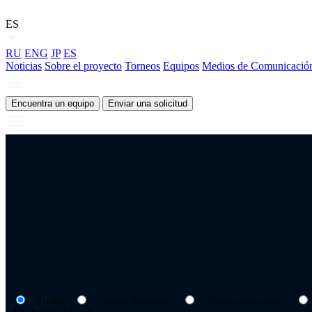
ES
RU
ENG
JP
ES
Noticias
Sobre el proyecto
Torneos
Equipos
Medios de Comunicació
Encuentra un equipo
Enviar una solicitud
Todos
equipo femenino
Equipo masculino