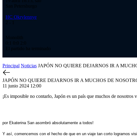
19 abril 16:15, sáb
San Petersburgo
HC Okrylennye
2
- 1
Monolith
0:1
0:0
2:0
El partido ha terminado
Principal
Noticias
JAPÓN NO QUIERE DEJARNOS IR A MUCH
JAPÓN NO QUIERE DEJARNOS IR A MUCHOS DE NOSOTR
11 junio 2024 12:00
¡Es imposible no contarlo, Japón es un país que muchos de nosotros v
por Ekaterina San asombró absolutamente a todos!
Y así, comencemos con el hecho de que en un viaje tan corto logramos visi