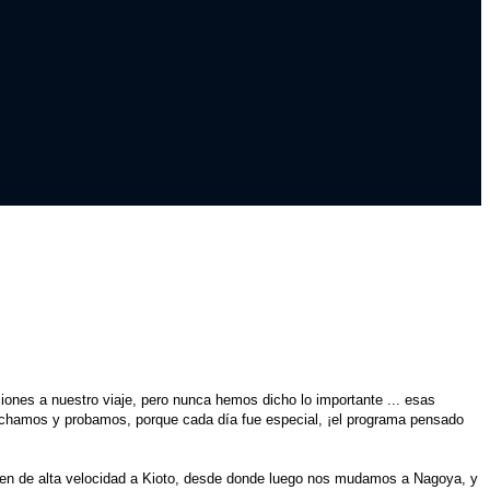
18
Sa
HC
2
-
Ме
1:
El
iones a nuestro viaje, pero nunca hemos dicho lo importante ... esas
chamos y probamos, porque cada día fue especial, ¡el programa pensado
tren de alta velocidad a Kioto, desde donde luego nos mudamos a Nagoya, y