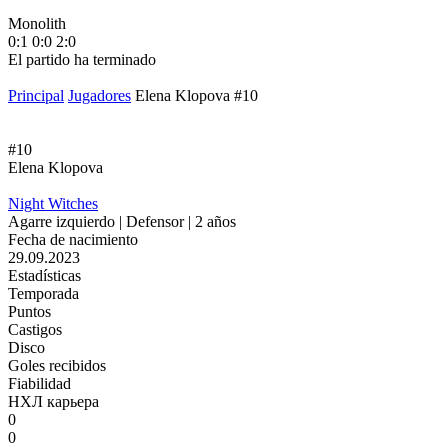
Monolith
М
0:1
0:0
2:0
1
El partido ha terminado
E
Principal
Jugadores
Elena Klopova #10
#10
Elena Klopova
Night Witches
Agarre izquierdo | Defensor | 2 años
Fecha de nacimiento
29.09.2023
Estadísticas
Temporada
Puntos
Castigos
Disco
Goles recibidos
Fiabilidad
НХЛ карьера
0
0