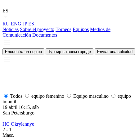
ES
RU
ENG
JP
ES
Noticias
Sobre el proyecto
Torneos
Equipos
Medios de
Comunicación
Documentos
Encuentra un equipo
Турнир в твоем городе
Enviar una solicitud
Todos
equipo femenino
Equipo masculino
equipo
infantil
19 abril 16:15, sáb
1
San Petersburgo
S
HC Okrylennye
H
2
- 1
2
Masc.
M