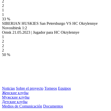
2
2
1
1
33 %
SIBERIAN HUSKIES San Petersburgo VS HC Okrylennye
Novosibirsk 1:2
Omsk 21.05.2023 | Jugador para HC Okrylennye
1
2
2
2
50 %
Noticias
Sobre el proyecto
Torneos
Equipos
Женские клубы
Мужские клубы
Детские клубы
Medios de Comunicación
Documentos