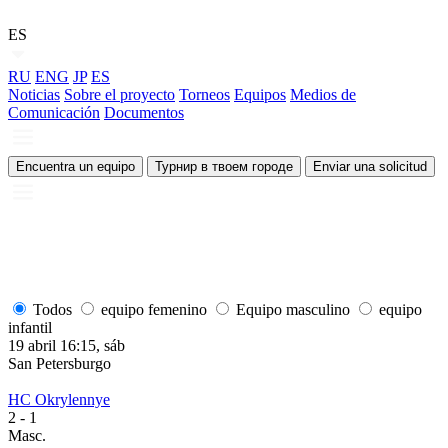
ES
RU
ENG
JP
ES
Noticias
Sobre el proyecto
Torneos
Equipos
Medios de
Comunicación
Documentos
Encuentra un equipo
Турнир в твоем городе
Enviar una solicitud
Todos
equipo femenino
Equipo masculino
equipo
infantil
19 abril 16:15, sáb
1
San Petersburgo
S
HC Okrylennye
H
2
- 1
2
Masc.
M