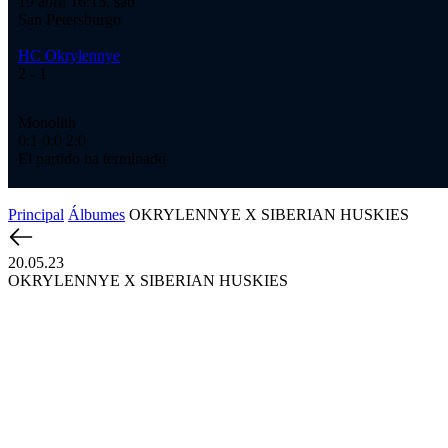
19 abril 16:15, sáb
San Petersburgo
HC Okrylennye
2
- 1
Monolith
0:1
0:0
2:0
El partido ha terminado
Principal
Álbumes
OKRYLENNYE X SIBERIAN HUSKIES
20.05.23
OKRYLENNYE X SIBERIAN HUSKIES