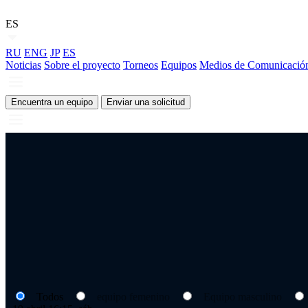
ES
RU
ENG
JP
ES
Noticias
Sobre el proyecto
Torneos
Equipos
Medios de Comunicació
Encuentra un equipo
Enviar una solicitud
Todos
equipo femenino
Equipo masculino