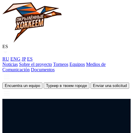
ES
RU
ENG
JP
ES
Noticias
Sobre el proyecto
Torneos
Equipos
Medios de
Comunicación
Documentos
Encuentra un equipo
Турнир в твоем городе
Enviar una solicitud