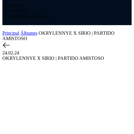
Monolith
Ме
0:1
0:0
2:0
1:
El partido ha terminado
El
Principal
Álbumes
OKRYLENNYE X SIRIO | PARTIDO
AMISTOSO
24.02.24
OKRYLENNYE X SIRIO | PARTIDO AMISTOSO