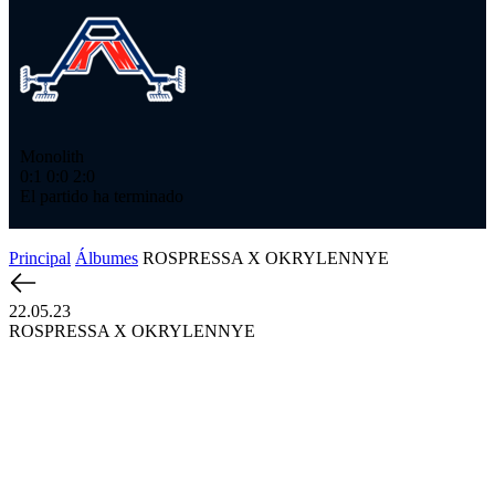
Ме
1:
El
Monolith
0:1
0:0
2:0
El partido ha terminado
Principal
Álbumes
ROSPRESSA X OKRYLENNYE
22.05.23
ROSPRESSA X OKRYLENNYE