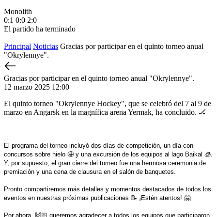
Monolith
М
0:1
0:0
2:0
1
El partido ha terminado
E
Principal
Noticias
Gracias por participar en el quinto torneo anual
"Okrylennye".
Gracias por participar en el quinto torneo anual "Okrylennye".
12 marzo 2025 12:00
El quinto torneo "Okrylennye Hockey", que se celebró del 7 al 9 de
marzo en Angarsk en la magnífica arena Yermak, ha concluido. 🏒
El programa del torneo incluyó dos días de competición, un día con
concursos sobre hielo 🤩 y una excursión de los equipos al lago Baikal 🧊.
Y, por supuesto, el gran cierre del torneo fue una hermosa ceremonia de
premiación y una cena de clausura en el salón de banquetes.
Pronto compartiremos más detalles y momentos destacados de todos los
eventos en nuestras próximas publicaciones 📝 ¡Estén atentos! 🤗
Por ahora, 🙌🏻 queremos agradecer a todos los equipos que participaron,