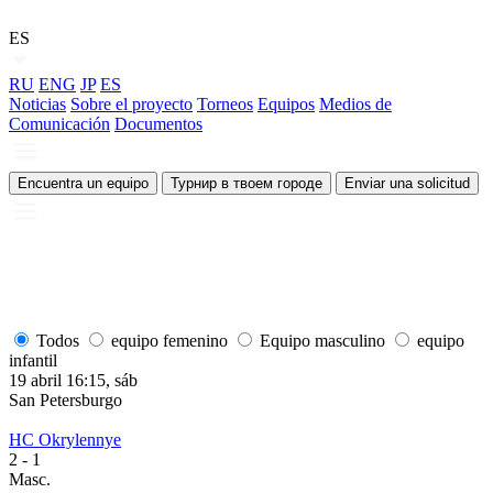
ES
RU
ENG
JP
ES
Noticias
Sobre el proyecto
Torneos
Equipos
Medios de
Comunicación
Documentos
Encuentra un equipo
Турнир в твоем городе
Enviar una solicitud
Todos
equipo femenino
Equipo masculino
equipo
infantil
19 abril 16:15, sáb
1
San Petersburgo
S
HC Okrylennye
H
2
- 1
2
Masc.
M