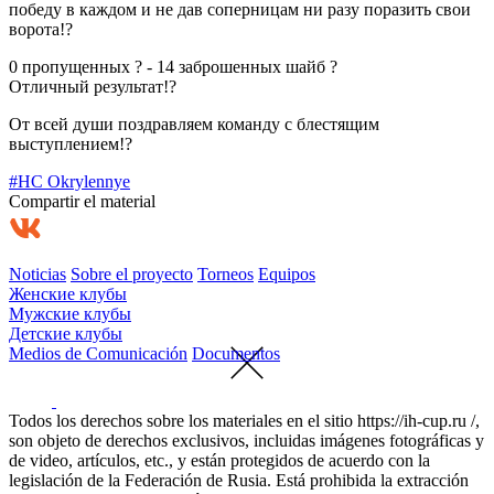
победу в каждом и не дав соперницам ни разу поразить свои
ворота!?
0 пропущенных ? - 14 заброшенных шайб ?
Отличный результат!?
От всей души поздравляем команду с блестящим
выступлением!?
#HC Okrylennye
Compartir el material
Noticias
Sobre el proyecto
Torneos
Equipos
Женские клубы
Мужские клубы
Детские клубы
Medios de Comunicación
Documentos
Todos los derechos sobre los materiales en el sitio https://ih-cup.ru /,
son objeto de derechos exclusivos, incluidas imágenes fotográficas y
de video, artículos, etc., y están protegidos de acuerdo con la
legislación de la Federación de Rusia. Está prohibida la extracción