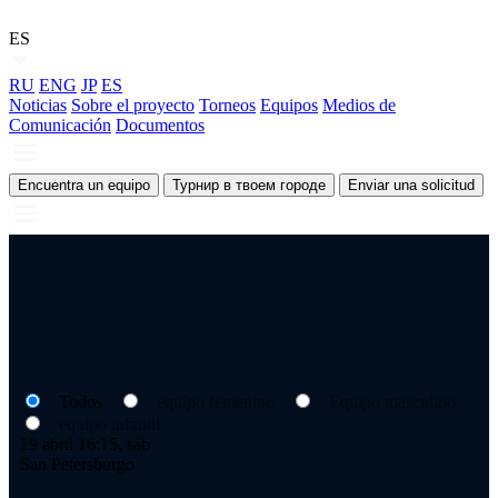
ES
RU
ENG
JP
ES
Noticias
Sobre el proyecto
Torneos
Equipos
Medios de
Comunicación
Documentos
Encuentra un equipo
Турнир в твоем городе
Enviar una solicitud
Todos
equipo femenino
Equipo masculino
equipo infantil
19 abril 16:15, sáb
San Petersburgo