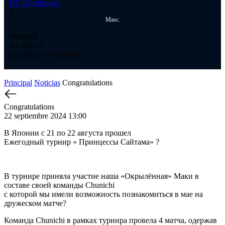
HC Okrylennye
2
- 1
Masc.
Monolith
0:1
0:0
2:0
El partido ha terminado
Principal
Noticias
Congratulations
Congratulations
22 septiembre 2024 13:00
В Японии с 21 по 22 августа прошел
Ежегодный турнир « Принцессы Сайтама» ?
В турнире приняла участие наша «Окрылённая» Маки в
составе своей команды Chunichi
с которой мы имели возможность познакомиться в мае на
дружеском матче?
Команда Chunichi в рамках турнира провела 4 матча, одержав