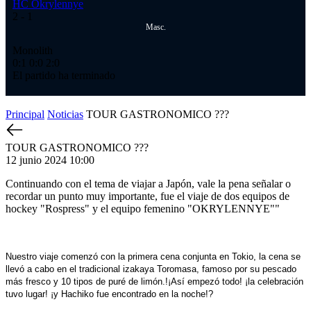
HC Okrylennye
HC
2
- 1
2
-
Masc.
Monolith
Ме
0:1
0:0
2:0
1:
El partido ha terminado
El
Principal
Noticias
TOUR GASTRONOMICO ???
TOUR GASTRONOMICO ???
12 junio 2024 10:00
Continuando con el tema de viajar a Japón, vale la pena señalar o
recordar un punto muy importante, fue el viaje de dos equipos de
hockey "Rospress" y el equipo femenino "OKRYLENNYE""
Nuestro viaje comenzó con la primera cena conjunta en Tokio, la cena se
llevó a cabo en el tradicional izakaya Toromasa, famoso por su pescado
más fresco y 10 tipos de puré de limón.!¡Así empezó todo! ¡la celebración
tuvo lugar! ¡y Hachiko fue encontrado en la noche!?