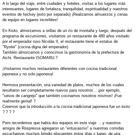
A lo largo del viaje, entre ciudades y hoteles, visitas a los lugares más
interesantes, lugares de fortaleza, tranquilidad, espiritualidad y nuestros
eventos de hockey (esto por separado) ¡Realizamos almuerzos y cenas
de equipo en lugares increíbles!
En Kioto, almorzamos a orillas de un río de montaña y luego, después del
programa de excursiones, visitamos un restaurante de 480 años visitado
por el emperador ruso Nicolás II, el restaurante tiene el estatus de
"Ryotei" (cocina digna del emperador)
También almorzamos y conocimos la gastronomía de la prefectura de
Aichi. Restaurante ISOMARU.?
¡Visitamos muchos restaurantes diferentes con cocina tradicional
japonesa y no solo japonesa!
Hermosa presentación, una variedad de platos, muchos de los cuales
resultaron ser completamente nuevos para nosotros... ¡por ejemplo,
"sesos de cangrejo" que también cocinamos nosotros mismos! ¡Fue
realmente genial! ?
Creemos que la introducción a la cocina tradicional japonesa fue un éxito
? ? ? ?
Pero recordemos que había dos equipos en este viaje ... y nuestros
amigos de Rospressa agregaron un "entusiasmo" a nuestras comidas
escuchamos muchos brindis elocuentes estos días y luego, de una