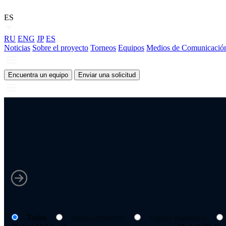
ES
RU
ENG
JP
ES
Noticias
Sobre el proyecto
Torneos
Equipos
Medios de Comunicació
Encuentra un equipo
Enviar una solicitud
Todos
equipo femenino
Equipo masculino