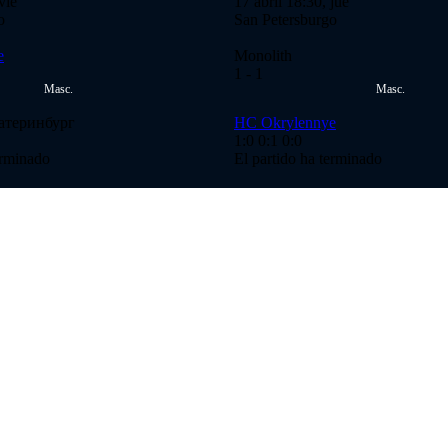
vie
17 abril 18:30, jue
o
San Petersburgo
e
Monolith
1
- 1
Masc.
Masc.
атеринбург
HC Okrylennye
1:0
0:1
0:0
erminado
El partido ha terminado