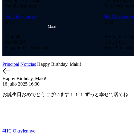
19 abril 16:15, sáb
18 abril 09:45, 
San Petersburgo
San Petersburg
HC Okrylennye
HC Okrylenny
2
- 1
2
- 2
Masc.
Monolith
Металлург Ек
0:1
0:0
2:0
1:0
1:1
0:1
El partido ha terminado
El partido ha t
Principal
Noticias
Happy Birthday, Maki!
Happy Birthday, Maki!
16 julio 2025 16:00
お誕生日おめでとうございます！！！ ずっと幸せで居てね
#HC Okrylennye