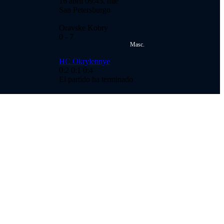
16 abril 09:45, mié
San Petersburgo
Oravske Kobry
0
- 7
Masc.
HC Okrylennye
0:2
0:1
0:4
El partido ha terminado