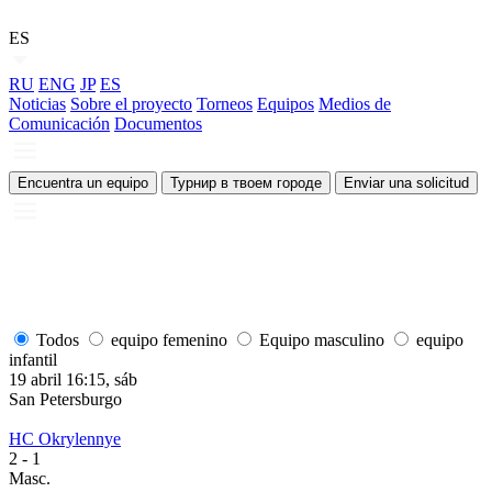
ES
RU
ENG
JP
ES
Noticias
Sobre el proyecto
Torneos
Equipos
Medios de
Comunicación
Documentos
Encuentra un equipo
Турнир в твоем городе
Enviar una solicitud
Todos
equipo femenino
Equipo masculino
equipo
infantil
19 abril 16:15, sáb
1
San Petersburgo
S
HC Okrylennye
H
2
- 1
2
Masc.
M