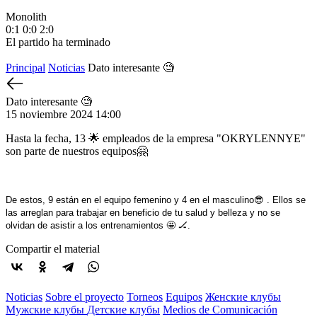
Monolith
М
0:1
0:0
2:0
1
El partido ha terminado
E
Principal
Noticias
Dato interesante 🧐
Dato interesante 🧐
15 noviembre 2024 14:00
Hasta la fecha, 13 🌟 empleados de la empresa "OKRYLENNYE"
son parte de nuestros equipos🤗
De estos, 9 están en el equipo femenino y 4 en el masculino😎 . Ellos se
las arreglan para trabajar en beneficio de tu salud y belleza y no se
olvidan de asistir a los entrenamientos 🤩 🏒.
Compartir el material
Noticias
Sobre el proyecto
Torneos
Equipos
Женские клубы
Мужские клубы
Детские клубы
Medios de Comunicación