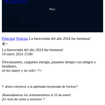
HC Okrylennye
2
- 1
Masc.
Monolith
0:1
0:0
2:0
El partido ha terminado
Principal
Noticias
La bienvenida del año 2024 fue hermosa!
La bienvenida del año 2024 fue hermosa!
10 enero 2024 15:00
Descansamos, cargamos energia, pasamos tiempo con amigos y
familiares,
en los mares y no solo✨?✨
Y ahora volvemos a la ajetreada temporada de hockey?
¡Reanudaremos los entrenamientos el 15 de enero!
¡Es hora de unirte a nosotros! ?