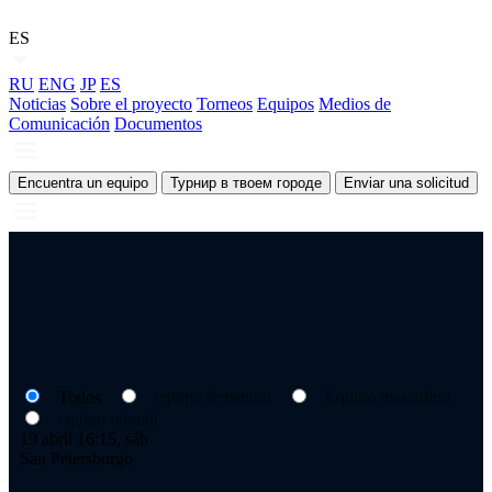
ES
RU
ENG
JP
ES
Noticias
Sobre el proyecto
Torneos
Equipos
Medios de
Comunicación
Documentos
Encuentra un equipo
Турнир в твоем городе
Enviar una solicitud
Todos
equipo femenino
Equipo masculino
equipo infantil
19 abril 16:15, sáb
San Petersburgo