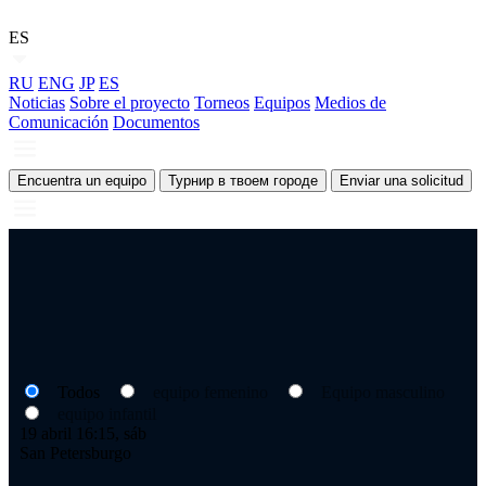
ES
RU
ENG
JP
ES
Noticias
Sobre el proyecto
Torneos
Equipos
Medios de
Comunicación
Documentos
Encuentra un equipo
Турнир в твоем городе
Enviar una solicitud
Todos
equipo femenino
Equipo masculino
equipo infantil
19 abril 16:15, sáb
San Petersburgo