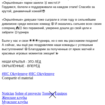
«Окрылённые» парни заняли 🥉 место!🎉
Гордимся, болели и поддерживали на каждом этапе! Спасибо за
крутой, динамичный хоккей!😎
«Окрылённые» девушки тоже сыграли в этом году в сильнейшем
дивизионе среди женских команд 🤩 И оказались сильнее всех своих
соперниц 👸🏻 без поражений, уверенно дошли до свой цели и
забрали 🥇турнира
Были у нас и свои 🌟🌟🌟турнира, но о них мы расскажем позднее!
А сейчас, мы ещё раз поздравляем наши команды с успешным
выступлением! 🤩 Благодарим за полученные от ярких матчей и
красивых игровых моментов эмоции! 💫
НАШИ КРЫЛЬЯ - ЭТО ЛЁД
ОКРЫЛЁННЫЕ - ВПЕРЁД
#HC Okrylennye
#HC Okrylennye
Compartir el material
Noticias
Sobre el proyecto
Torneos
Equipos
Женские клубы
Мужские клубы