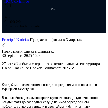
HC Okrylennye
2
- 1
Masc.
Monolith
0:1
0:0
2:0
El partido ha terminado
Principal
Noticias
Прекрасный финал в Эмиратах
Прекрасный финал в Эмиратах
30 septiembre 2025 16:00
27 сентября были сыграны заключительные матчи турнира
Union Classic Ice Hockey Tournament 2025 🏒
Каждый матч заключительного дня определял итоговое место в
турнирной таблице 🤩
В сильнейшем дивизионе среди мужских команд, где абсолютно
каждый матч до последних секунд не имел определенного
победителя, где мы увидели и овертаймы, и буллиты, наши