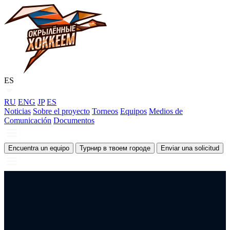
ES
RU
ENG
JP
ES
Noticias
Sobre el proyecto
Torneos
Equipos
Medios de
Comunicación
Documentos
Encuentra un equipo
Турнир в твоем городе
Enviar una solicitud