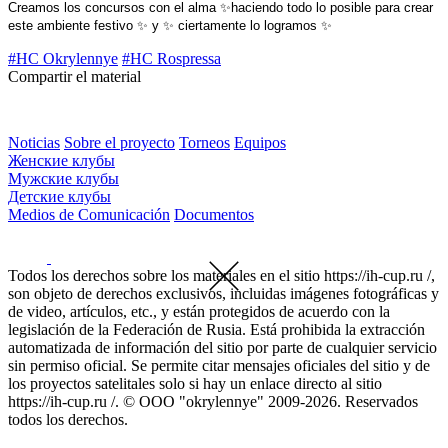
Creamos los concursos con el alma ✨haciendo todo lo posible para crear
este ambiente festivo ✨ y ✨ ciertamente lo logramos ✨
#HC Okrylennye
#HC Rospressa
Compartir el material
Noticias
Sobre el proyecto
Torneos
Equipos
Женские клубы
Мужские клубы
Детские клубы
Medios de Comunicación
Documentos
Todos los derechos sobre los materiales en el sitio https://ih-cup.ru /,
son objeto de derechos exclusivos, incluidas imágenes fotográficas y
de video, artículos, etc., y están protegidos de acuerdo con la
legislación de la Federación de Rusia. Está prohibida la extracción
automatizada de información del sitio por parte de cualquier servicio
sin permiso oficial. Se permite citar mensajes oficiales del sitio y de
los proyectos satelitales solo si hay un enlace directo al sitio
https://ih-cup.ru /. © OOO "okrylennye" 2009-2026. Reservados
todos los derechos.