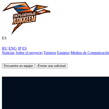
ES
RU
ENG
JP
ES
Noticias
Sobre el proyecto
Torneos
Equipos
Medios de Comunicació
Encuentra un equipo
Enviar una solicitud