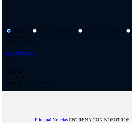
Todos
equipo femenino
Equipo masculino
19 abril 16:15, sáb
San Petersburgo
HC Okrylennye
2
- 1
Monolith
0:1
0:0
2:0
El partido ha terminado
Principal
Noticias
ENTRENA CON NOSOTROS