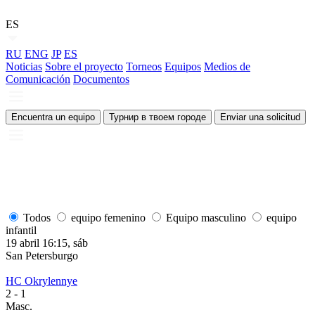
ES
RU
ENG
JP
ES
Noticias
Sobre el proyecto
Torneos
Equipos
Medios de
Comunicación
Documentos
Encuentra un equipo
Турнир в твоем городе
Enviar una solicitud
Todos
equipo femenino
Equipo masculino
equipo
infantil
19 abril 16:15, sáb
1
San Petersburgo
S
HC Okrylennye
H
2
- 1
2
Masc.
M