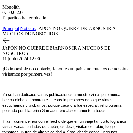
Monolith
М
0:1
0:0
2:0
1
El partido ha terminado
E
Principal
Noticias
JAPÓN NO QUIERE DEJARNOS IR A
MUCHOS DE NOSOTROS
JAPÓN NO QUIERE DEJARNOS IR A MUCHOS DE
NOSOTROS
11 junio 2024 12:00
¡Es imposible no contarlo, Japón es un país que muchos de nosotros
visitamos por primera vez!
Ya se han dedicado varias publicaciones a nuestro viaje, pero nunca
hemos dicho lo importante ... esas impresiones de lo que vimos,
escuchamos y probamos, porque cada día fue especial, ¡el programa
pensado por Ekaterina San asombró absolutamente a todos!
Y así, comencemos con el hecho de que en un viaje tan corto logramos
visitar varias ciudades de Japón, es decir, visitamos Tokio, luego
tomamos un tren de alta velocidad a Kioto, desde donde luego nos