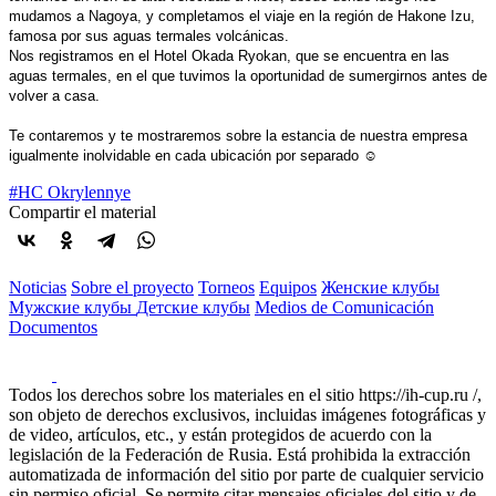
mudamos a Nagoya, y completamos el viaje en la región de Hakone Izu,
famosa por sus aguas termales volcánicas.
Nos registramos en el Hotel Okada Ryokan, que se encuentra en las
aguas termales, en el que tuvimos la oportunidad de sumergirnos antes de
volver a casa.
Te contaremos y te mostraremos sobre la estancia de nuestra empresa
igualmente inolvidable en cada ubicación por separado ☺️
#HC Okrylennye
Compartir el material
Noticias
Sobre el proyecto
Torneos
Equipos
Женские клубы
Мужские клубы
Детские клубы
Medios de Comunicación
Documentos
Todos los derechos sobre los materiales en el sitio https://ih-cup.ru /,
son objeto de derechos exclusivos, incluidas imágenes fotográficas y
de video, artículos, etc., y están protegidos de acuerdo con la
legislación de la Federación de Rusia. Está prohibida la extracción
automatizada de información del sitio por parte de cualquier servicio
sin permiso oficial. Se permite citar mensajes oficiales del sitio y de