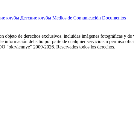
ие клубы
Детские клубы
Medios de Comunicación
Documentos
 son objeto de derechos exclusivos, incluidas imágenes fotográficas y de v
 información del sitio por parte de cualquier servicio sin permiso oficial
. © OOO "okrylennye" 2009-2026. Reservados todos los derechos.