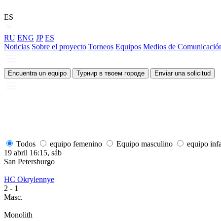
ES
RU
ENG
JP
ES
Noticias
Sobre el proyecto
Torneos
Equipos
Medios de Comunicació
Encuentra un equipo
Турнир в твоем городе
Enviar una solicitud
Todos
equipo femenino
Equipo masculino
equipo infa
19 abril 16:15, sáb
San Petersburgo
HC Okrylennye
2
- 1
Masc.
Monolith