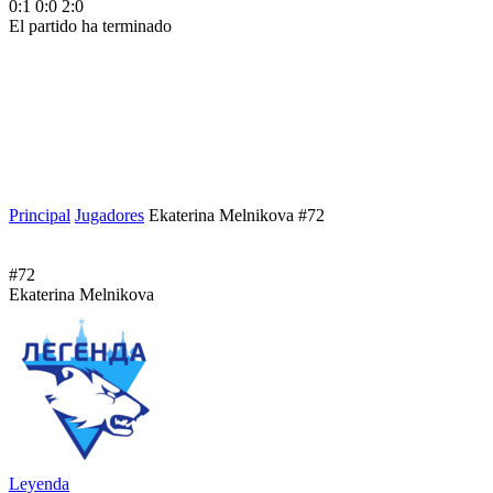
0:1
0:0
2:0
El partido ha terminado
Principal
Jugadores
Ekaterina Melnikova #72
#72
Ekaterina Melnikova
Leyenda