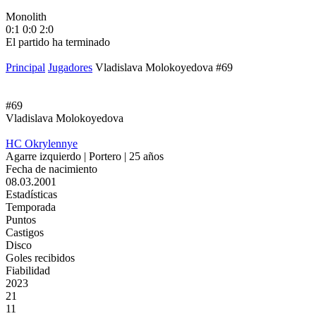
Monolith
М
0:1
0:0
2:0
1
El partido ha terminado
E
Principal
Jugadores
Vladislava Molokoyedova #69
#69
Vladislava Molokoyedova
HC Okrylennye
Agarre izquierdo | Portero | 25 años
Fecha de nacimiento
08.03.2001
Estadísticas
Temporada
Puntos
Castigos
Disco
Goles recibidos
Fiabilidad
2023
21
11