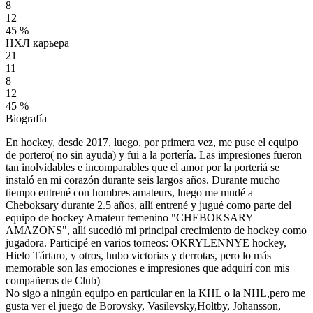
8
12
45 %
НХЛ карьера
21
11
8
12
45 %
Biografía
En hockey, desde 2017, luego, por primera vez, me puse el equipo
de portero( no sin ayuda) y fui a la portería. Las impresiones fueron
tan inolvidables e incomparables que el amor por la porteriá se
instaló en mi corazón durante seis largos años. Durante mucho
tiempo entrené con hombres amateurs, luego me mudé a
Cheboksary durante 2.5 años, allí entrené y jugué como parte del
equipo de hockey Amateur femenino "CHEBOKSARY
AMAZONS", allí sucedió mi principal crecimiento de hockey como
jugadora. Participé en varios torneos: OKRYLENNYE hockey,
Hielo Tártaro, y otros, hubo victorias y derrotas, pero lo más
memorable son las emociones e impresiones que adquirí con mis
compañeros de Club)
No sigo a ningún equipo en particular en la KHL o la NHL,pero me
gusta ver el juego de Borovsky, Vasilevsky,Holtby, Johansson,