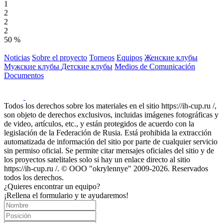
1
2
2
2
50 %
Noticias
Sobre el proyecto
Torneos
Equipos
Женские клубы
Мужские клубы
Детские клубы
Medios de Comunicación
Documentos
Todos los derechos sobre los materiales en el sitio https://ih-cup.ru /,
son objeto de derechos exclusivos, incluidas imágenes fotográficas y
de video, artículos, etc., y están protegidos de acuerdo con la
legislación de la Federación de Rusia. Está prohibida la extracción
automatizada de información del sitio por parte de cualquier servicio
sin permiso oficial. Se permite citar mensajes oficiales del sitio y de
los proyectos satelitales solo si hay un enlace directo al sitio
https://ih-cup.ru /. © OOO "okrylennye" 2009-2026. Reservados
todos los derechos.
¿Quieres encontrar un equipo?
¡Rellena el formulario y te ayudaremos!