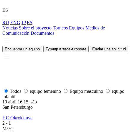
ES
RU
ENG
JP
ES
Noticias
Sobre el proyecto
Torneos
Equipos
Medios de
Comunicación
Documentos
Encuentra un equipo
Турнир в твоем городе
Enviar una solicitud
Todos
equipo femenino
Equipo masculino
equipo
infantil
19 abril 16:15, sáb
1
San Petersburgo
S
HC Okrylennye
H
2
- 1
2
Masc.
M