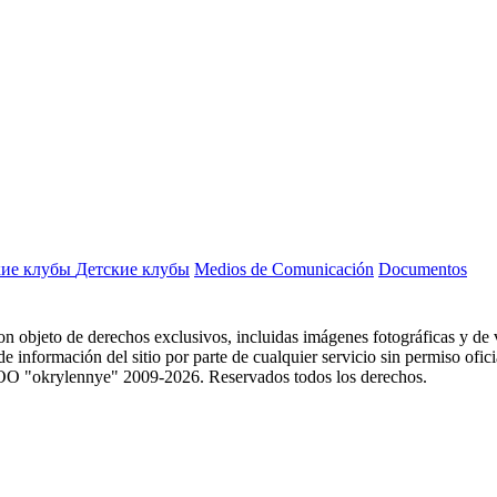
ие клубы
Детские клубы
Medios de Comunicación
Documentos
 son objeto de derechos exclusivos, incluidas imágenes fotográficas y de v
 información del sitio por parte de cualquier servicio sin permiso oficial
. © OOO "okrylennye" 2009-2026. Reservados todos los derechos.