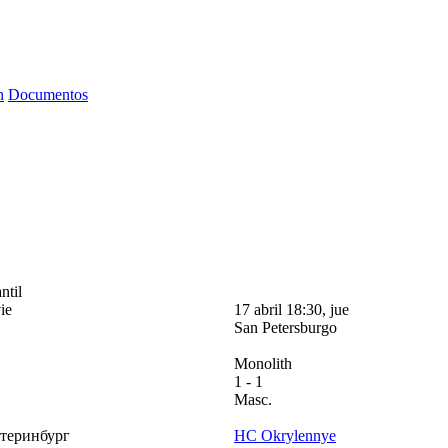
n
Documentos
ntil
ie
17 abril 18:30, jue
San Petersburgo
Monolith
1
- 1
Masc.
теринбург
HC Okrylennye