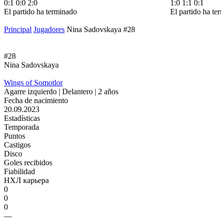
0:1
0:0
2:0
1:0
1:1
0:1
El partido ha terminado
El partido ha te
Principal
Jugadores
Nina Sadovskaya #28
#28
Nina Sadovskaya
Wings of Somotlor
Agarre izquierdo | Delantero | 2 años
Fecha de nacimiento
20.09.2023
Estadísticas
Temporada
Puntos
Castigos
Disco
Goles recibidos
Fiabilidad
НХЛ карьера
0
0
0
—