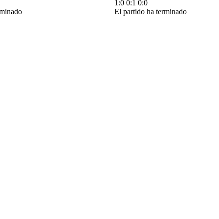
1:0
0:1
0:0
rminado
El partido ha terminado