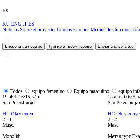
ES
RU
ENG
JP
ES
Noticias
Sobre el proyecto
Torneos
Equipos
Medios de Comunicació
Encuentra un equipo
Турнир в твоем городе
Enviar una solicitud
Todos
equipo femenino
Equipo masculino
equipo infa
19 abril 16:15, sáb
18 abril 09:45, v
San Petersburgo
San Petersburgo
HC Okrylennye
HC Okrylennye
2
- 1
2
- 2
Masc.
Masc.
Monolith
Металлург Ека