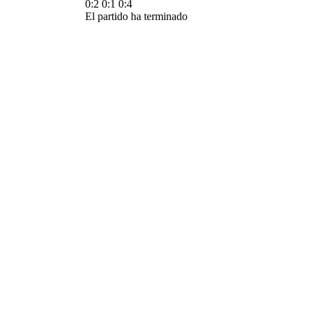
0:2
0:1
0:4
El partido ha terminado