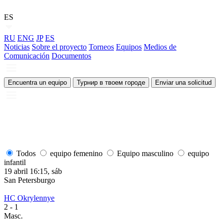
ES
RU
ENG
JP
ES
Noticias
Sobre el proyecto
Torneos
Equipos
Medios de
Comunicación
Documentos
Encuentra un equipo
Турнир в твоем городе
Enviar una solicitud
Todos
equipo femenino
Equipo masculino
equipo
infantil
19 abril 16:15, sáb
1
San Petersburgo
S
HC Okrylennye
H
2
- 1
2
Masc.
M