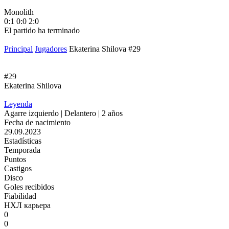
Monolith
М
0:1
0:0
2:0
1
El partido ha terminado
E
Principal
Jugadores
Ekaterina Shilova #29
#29
Ekaterina Shilova
Leyenda
Agarre izquierdo | Delantero | 2 años
Fecha de nacimiento
29.09.2023
Estadísticas
Temporada
Puntos
Castigos
Disco
Goles recibidos
Fiabilidad
НХЛ карьера
0
0