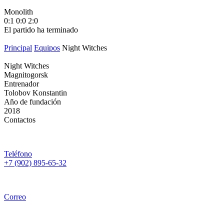
Monolith
М
0:1
0:0
2:0
1
El partido ha terminado
E
Principal
Equipos
Night Witches
Night Witches
Magnitogorsk
Entrenador
Tolobov Konstantin
Año de fundación
2018
Contactos
Teléfono
+7 (902) 895-65-32
Correo