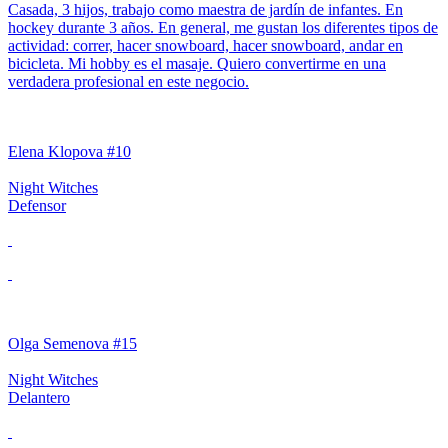
Casada, 3 hijos, trabajo como maestra de jardín de infantes. En
hockey durante 3 años. En general, me gustan los diferentes tipos de
actividad: correr, hacer snowboard, hacer snowboard, andar en
bicicleta. Mi hobby es el masaje. Quiero convertirme en una
verdadera profesional en este negocio.
Elena Klopova #10
Night Witches
Defensor
Olga Semenova #15
Night Witches
Delantero