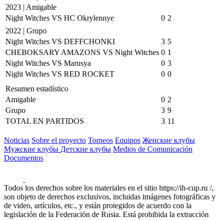
2023 | Amigable
Night Witches VS HC Okrylennye
0
2
2022 | Grupo
Night Witches VS DEFFCHONKI
3
5
CHEBOKSARY AMAZONS VS Night Witches
0
1
Night Witches VS Marusya
0
3
Night Witches VS RED ROCKET
0
0
Resumen estadístico
Amigable
0
2
Grupo
3
9
TOTAL EN PARTIDOS
3
11
Noticias
Sobre el proyecto
Torneos
Equipos
Женские клубы
Мужские клубы
Детские клубы
Medios de Comunicación
Documentos
Todos los derechos sobre los materiales en el sitio https://ih-cup.ru /,
son objeto de derechos exclusivos, incluidas imágenes fotográficas y
de video, artículos, etc., y están protegidos de acuerdo con la
legislación de la Federación de Rusia. Está prohibida la extracción