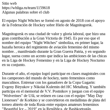
Sitio web
https://whliga.ru/team/1159618
Algunas palabras sobre el club
El equipo Night Witches se formó en agosto de 2018 con el apoyo
de la Federación de Hockey sobre Hielo de Magnitogorsk.
Magnitogorsk es una ciudad de valor y gloria laboral, que hizo una
gran contribución a la Gran Victoria de 1945. Es por eso que el
nombre del equipo "Night Witches" simboliza, en primer lugar, la
hazaña heroica del regimiento de aviación femenino del mismo
nombre. , manifestado durante la Gran Guerra Patria, y en segundo
lugar, suena como un acento que indica las ambiciones de las chicas
en la Liga de Hockey Femenino y en la Liga de Hockey Nocturno
en su conjunto.
Durante el año, el equipo logró participar en clases magistrales con
los campeones del mundo de hockey, tanto femeninos como
masculinos. Entrenar con los ganadores de la Copa Gagarin:
Evgeny Biryukov y Nikolai Kulemin del HC Metallurg. Y también
participa en el memorial de V.V. Postnikov y juegan con el equipo
"Wolverines" de Ufá, se reúnen en casa con el equipo "May Day
Lionesses" de Korkino y se convirtieron en medallistas de plata del
torneo abierto de toda Rusia entre equipos amateurs femeninos
"Beautiful Ice – 2019" en la República. de Bashkortostán.