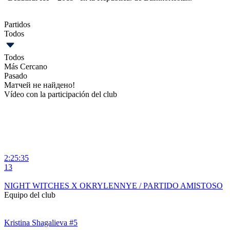
Partidos
Todos
Todos
Más Cercano
Pasado
Матчей не найдено!
Vídeo con la participación del club
2:25:35
1
13
4
NIGHT WITCHES X OKRYLENNYE / PARTIDO AMISTOSO
Equipo del club
Kristina Shagalieva #5