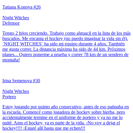
Tatiana Konova #26
Night Witches
Defensor
Tengo 2 hijos creciendo. Trabajo como alguacil en la lista de los más
buscados. Me encanta el hockey (no puedo imaginar la vida sin él).
¨NIGHT WITCHES¨ ha sido mi equipo durante 4 años. También
me gusta correr. La distancia máxima ha sido de 44 km. Próximos
planes... Quiero ponerme a prueba y correr 78 km de un sendero de
montaña!
Irina Semenova #30
Night Witches
Portero
Estoy jugando por quinto año consecutivo, antes de eso patinaba en
la escuela. Comencé como jugadora de hockey sobre hierba, pero
accidentalmente termine en el uniforme de portero y ya no me lo
quité. Amo el hockey, ya es parte de la vida. ¡No voy a dejar el
hockey!!!! ¡Estaré allí hasta que me echen!!!