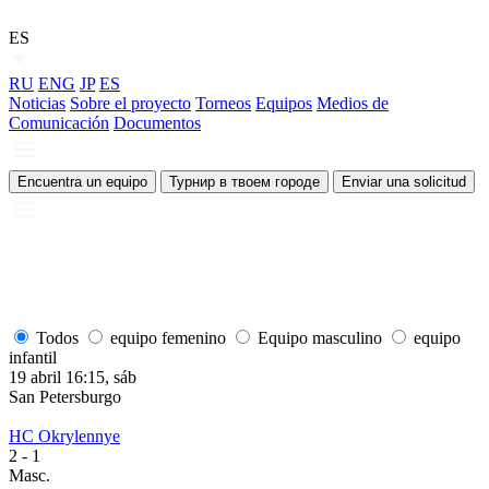
ES
RU
ENG
JP
ES
Noticias
Sobre el proyecto
Torneos
Equipos
Medios de
Comunicación
Documentos
Encuentra un equipo
Турнир в твоем городе
Enviar una solicitud
Todos
equipo femenino
Equipo masculino
equipo
infantil
19 abril 16:15, sáb
1
San Petersburgo
S
HC Okrylennye
H
2
- 1
2
Masc.
M