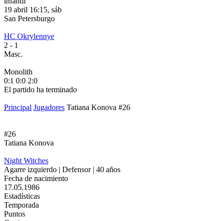
infantil
19 abril 16:15, sáb
1
San Petersburgo
S
HC Okrylennye
H
2
- 1
2
Masc.
M
Monolith
М
0:1
0:0
2:0
1
El partido ha terminado
E
Principal
Jugadores
Tatiana Konova #26
#26
Tatiana Konova
Night Witches
Agarre izquierdo | Defensor | 40 años
Fecha de nacimiento
17.05.1986
Estadísticas
Temporada
Puntos