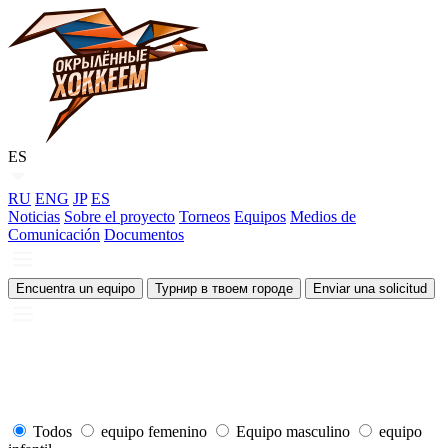
ES
RU
ENG
JP
ES
Noticias
Sobre el proyecto
Torneos
Equipos
Medios de
Comunicación
Documentos
Encuentra un equipo
Турнир в твоем городе
Enviar una solicitud
Todos
equipo femenino
Equipo masculino
equipo