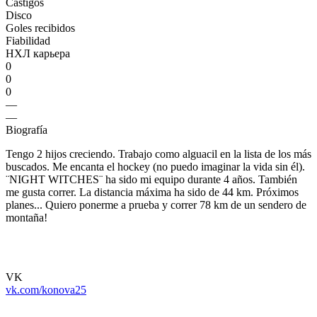
Castigos
Disco
Goles recibidos
Fiabilidad
НХЛ карьера
0
0
0
—
—
Biografía
Tengo 2 hijos creciendo. Trabajo como alguacil en la lista de los más
buscados. Me encanta el hockey (no puedo imaginar la vida sin él).
¨NIGHT WITCHES¨ ha sido mi equipo durante 4 años. También
me gusta correr. La distancia máxima ha sido de 44 km. Próximos
planes... Quiero ponerme a prueba y correr 78 km de un sendero de
montaña!
VK
vk.com/konova25